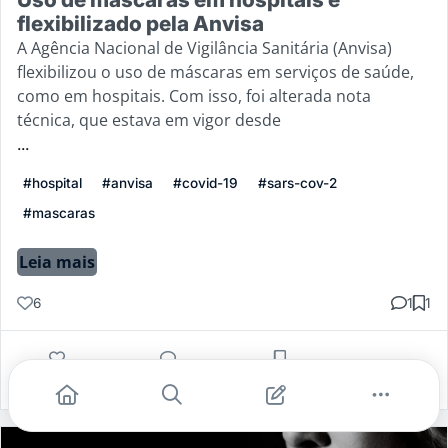
flexibilizado pela Anvisa
A Agência Nacional de Vigilância Sanitária (Anvisa)
flexibilizou o uso de máscaras em serviços de saúde,
como em hospitais. Com isso, foi alterada nota
técnica, que estava em vigor desde
...
#hospital
#anvisa
#covid-19
#sars-cov-2
#mascaras
Leia mais
6
1
1
Gostei
Comentar
Salvar