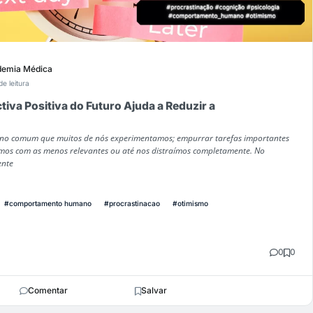
emia Médica
de leitura
va Positiva do Futuro Ajuda a Reduzir a
eno comum que muitos de nós experimentamos; empurrar tarefas importantes
mos com as menos relevantes ou até nos distraímos completamente. No
ente
#comportamento humano
#procrastinacao
#otimismo
0
0
Comentar
Salvar