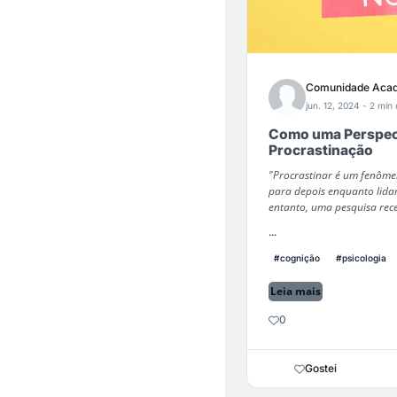
Comunidade Acad
jun. 12, 2024
- 2 min 
Como uma Perspecti
Procrastinação
"Procrastinar é um fenôm
para depois enquanto lida
entanto, uma pesquisa rec
...
#cognição
#psicologia
Leia mais
0
Gostei