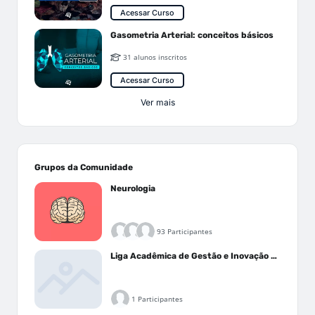
Acessar Curso
Gasometria Arterial: conceitos básicos
31 alunos inscritos
Acessar Curso
Ver mais
Grupos da Comunidade
Neurologia
93 Participantes
Liga Acadêmica de Gestão e Inovação Médica - LAGIM
1 Participantes