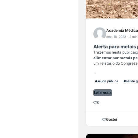
Academia Médica
dez. 18, 2023
- 3 min 
Alerta para metais
Trazemos nesta publicaç
alimentar por metais p
um relatório do Congress
...
#saúde pública
#saúde g
Leia mais
0
Gostei