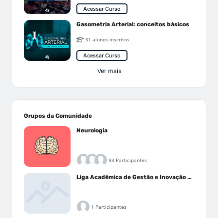
Acessar Curso
Gasometria Arterial: conceitos básicos
31 alunos inscritos
Acessar Curso
Ver mais
Grupos da Comunidade
Neurologia
93 Participantes
Liga Acadêmica de Gestão e Inovação Médica - LAGIM
1 Participantes