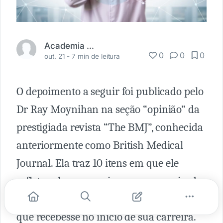
Academia Médica
0
0
0
out. 21 -
7 min de leitura
O depoimento a seguir foi publicado pelo
Dr Ray Moynihan na seção “opinião” da
prestigiada revista “The BMJ”, conhecida
anteriormente como British Medical
Journal. Ela traz 10 itens em que ele
reflete sobre a carreira como pesquisador
e elenca os conselhos que ele gostaria
que recebesse no início de sua carreira.