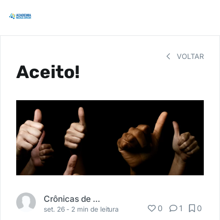
VOLTAR
Aceito!
Crônicas de Anestesia
0
1
0
set. 26 -
2 min de leitura