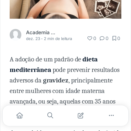
Academia Médica
0
0
0
dez. 23 -
2 min de leitura
A adoção de um padrão de
dieta
mediterrânea
pode prevenir resultados
adversos da
gravidez
, principalmente
entre mulheres com idade materna
avançada, ou seja, aquelas com 35 anos
ou mais. A constatação faz parte de um
novo estudo sobre o assunto,