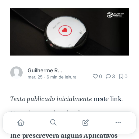
Guilherme Rabello
0
3
0
mar. 25 -
6 min de leitura
Texto publicado inicialmente
neste link
.
No artigo anterior abordamos o
tema
Não estranhe, seu médico ainda
lhe prescreverá alguns Aplicativos