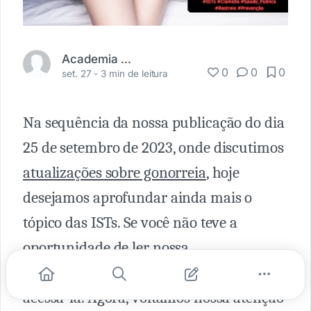
Academia Médica
0
0
0
set. 27 -
3 min de leitura
Na sequência da nossa publicação do dia
25 de setembro de 2023, onde discutimos
atualizações sobre gonorreia
, hoje
desejamos aprofundar ainda mais o
tópico das ISTs. Se você não teve a
oportunidade de ler nossa
publicação anterior,
clique aqui
para
acessá-la. Agora, voltamos nossa atenção