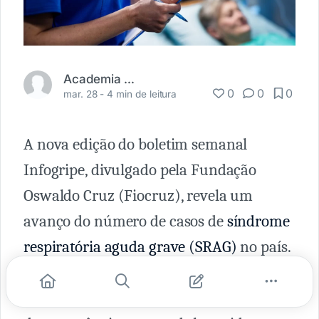
Academia Médica
0
0
0
mar. 28 -
4 min de leitura
A nova edição do boletim semanal
Infogripe, divulgado pela Fundação
Oswaldo Cruz (Fiocruz), revela um
avanço do número de casos de
síndrome
respiratória aguda grave (SRAG)
no país.
Análises laboratoriais indicam a
Covid-19
como a principal causa do crescimento