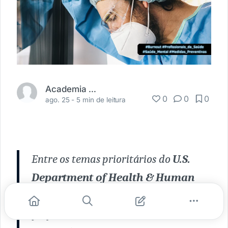
Academia Médica
0
0
0
ago. 25 -
5 min de leitura
Entre os temas prioritários do
U.S.
Department of Health & Human
Services,
está o Burnout entre
profissionais de saúde (Health Worker