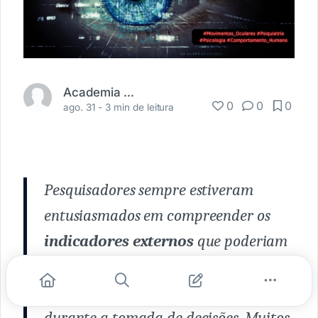
Academia Médica
0
0
0
ago. 31 -
3 min de leitura
Pesquisadores sempre estiveram
entusiasmados em compreender os
indicadores externos
que poderiam
fornecer
insights sobre os
processos internos da nossa mente
durante a tomada de decisões. Muitos