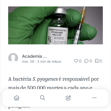
Academia Médica
0
0
0
mar. 28 -
3 min de leitura
A bactéria
S. pyogenes
é responsável por
mais de 500.000 mortes a cada ano e
ainda não há vacina contra esse
patógeno.