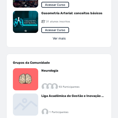
Acessar Curso
Gasometria Arterial: conceitos básicos
31 alunos inscritos
Acessar Curso
Ver mais
Grupos da Comunidade
Neurologia
93 Participantes
Liga Acadêmica de Gestão e Inovação Médica - LAGIM
1 Participantes