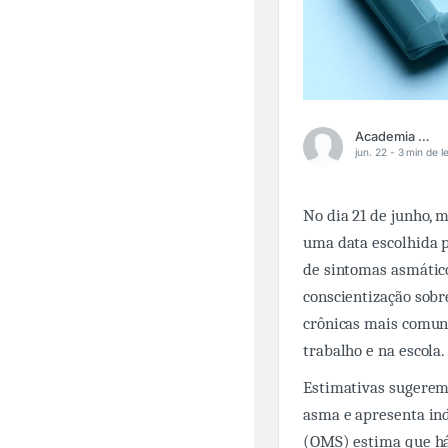
Academia Médica
jun. 22 -
3 min de le
No dia 21 de junho,
uma data escolhida p
de sintomas asmátic
conscientização sobr
crônicas mais comuns
trabalho e na escola.
Estimativas sugerem
asma e apresenta ind
(OMS) estima que há