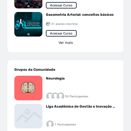
Acessar Curso
Gasometria Arterial: conceitos básicos
31 alunos inscritos
Acessar Curso
Ver mais
Grupos da Comunidade
Neurologia
93 Participantes
Liga Acadêmica de Gestão e Inovação Médica - LAGIM
1 Participantes