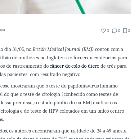
tura
0
0
0
no dia 31/05, no
British Medical Journal (BMJ)
contou com a
milhão de mulheres na Inglaterra e forneceu evidências para
alos de rastreamento do
câncer do colo do útero
de três para
las pacientes com resultado negativo.
a esse mostraram que o teste do papilomavírus humano
l do que o teste de citologia (conhecido como testes de
 dessa premissa, o estudo publicado na BMJ analisou os
citologia e de teste de HPV coletados em um único centro
os.
dos, os autores encontraram que na idade de 24 a 49 anos, a