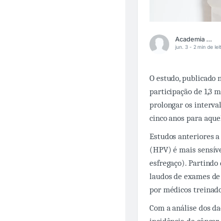
Academia Médica
jun. 3 -
2 min de lei
O estudo, publicado 
participação de 1,3 
prolongar os interv
cinco anos para aque
Estudos anteriores 
(HPV) é mais sensíve
esfregaço). Partindo
laudos de exames de 
por médicos treinad
Com a análise dos da