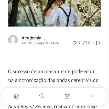
Academia Médica
0
0
0
set. 26 -
2 min de leitura
O sucesso de um casamento pode estar
na sincronização das ondas cerebrais do
casal. É o que diz um estudo publicado
na revista
Proceedings of the National
Academy of Science
, realizado com base