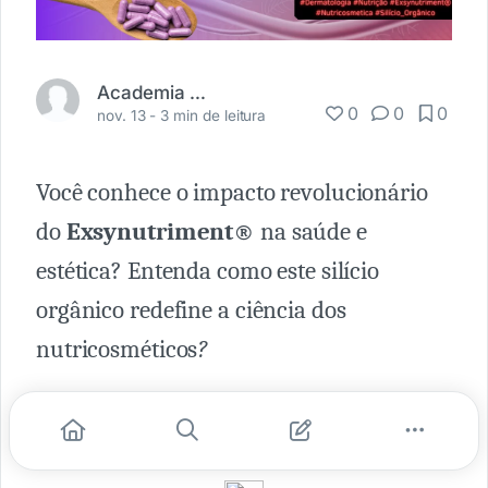
Academia Médica
0
0
0
nov. 13 -
3 min de leitura
Você conhece o impacto revolucionário
do
Exsynutriment
®
na saúde e
estética? Entenda como este silício
orgânico redefine a ciência dos
nutricosméticos
?
Este conteúdo é patrocinado por [Biotec]