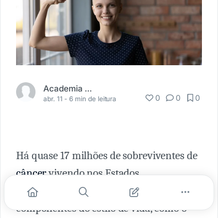
Academia Médica
0
0
0
abr. 11 -
6 min de leitura
Há quase 17 milhões de sobreviventes de
câncer
vivendo nos Estados
Unidos. Pesquisas sugerem que
componentes do estilo de vida, como o