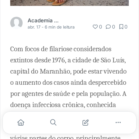
Academia Médica
0
0
0
abr. 17 -
6 min de leitura
Com focos de filariose considerados
extintos desde 1976, a cidade de São Luís,
capital do Maranhão, pode estar vivendo
o aumento dos casos ainda despercebido
por agentes de saúde e pela população. A
doença infecciosa crônica, conhecida
como elefantíase, pode provocar
inflamação e acúmulo de líquido em
várias partes do corpo, principalmente