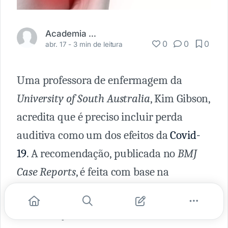
Academia Médica
0
0
0
abr. 17 -
3 min de leitura
Uma professora de enfermagem da
University of South Australia
, Kim Gibson,
acredita que é preciso incluir perda
auditiva como um dos efeitos da
Covid-
19
. A recomendação, publicada no
BMJ
Case Reports
, é feita com base na
experiência pessoal da profissional.
Em 2022, já totalmente vacinada, Kim