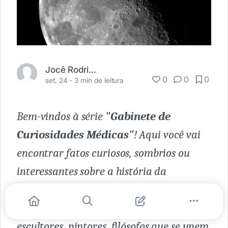
Jocê Rodrigues
0
0
0
set. 24 -
3 min de leitura
Bem-vindos à série
"Gabinete de
Curiosidades Médicas"
! Aqui você vai
encontrar fatos curiosos, sombrios ou
interessantes sobre a história da
medicina e das artes. Prepare-se para um
encontro inesperado com médicos,
escultores, pintores, filósofos que se unem