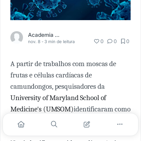
Academia Médica
0
0
0
nov. 8 -
3 min de leitura
A partir de trabalhos com moscas de
frutas e células cardíacas de
camundongos, pesquisadores da
University of Maryland School of
Medicine's (UMSOM)
identificaram como
uma proteína específica do vírus SARS-
CoV-2 (causador da
Covid-19
), chamada