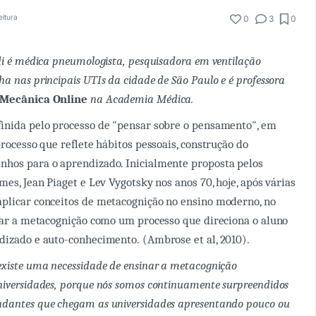
eitura
0
3
0
ldi é médica pneumologista, pesquisadora em ventilação
a nas principais UTIs da cidade de São Paulo e é professora
 Mecânica Online
na Academia Médica.
finida pelo processo de "pensar sobre o pensamento", em
processo que reflete hábitos pessoais, construção do
nhos para o aprendizado. Inicialmente proposta pelos
mes, Jean Piaget e Lev Vygotsky nos anos 70, hoje, após várias
plicar conceitos de metacognição no ensino moderno, no
izar a metacognição como um processo que direciona o aluno
dizado e auto-conhecimento. (Ambrose et al, 2010).
existe uma necessidade de ensinar a metacognição
niversidades, porque nós somos continuamente surpreendidos
udantes que chegam as universidades apresentando pouco ou