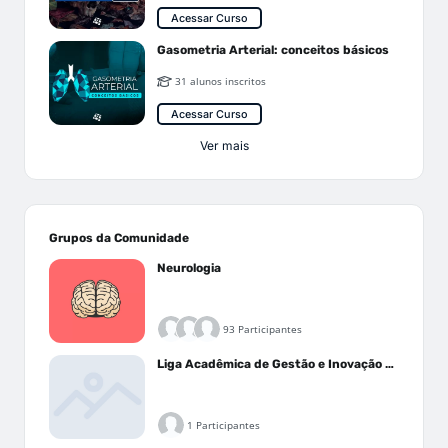
Acessar Curso
Gasometria Arterial: conceitos básicos
31 alunos inscritos
Acessar Curso
Ver mais
Grupos da Comunidade
Neurologia
93 Participantes
Liga Acadêmica de Gestão e Inovação Médica - LAGIM
1 Participantes