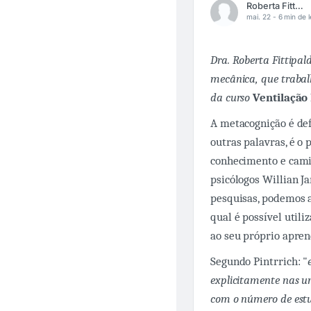
Roberta Fittipaldi
mai. 22 -
6 min de l
Dra. Roberta Fittipa
mecânica, que trabalh
da curso
Ventilação
A metacognição é de
outras palavras, é o 
conhecimento e cami
psicólogos Willian Ja
pesquisas, podemos a
qual é possível util
ao seu próprio apren
Segundo Pintrrich: "
explicitamente nas u
com o número de est