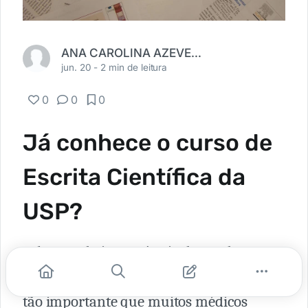
ANA CAROLINA AZEVEDO SALEM
jun. 20 -
2 min de leitura
0
0
0
Já conhece o curso de
Escrita Científica da
USP?
Sabemos da importância da produção
científica durante a vida acadêmica. Ela é
tão importante que muitos médicos