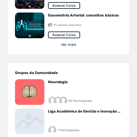
Acessar Curso
Gasometria Arterial: conceitos básicos
31 alunos inscritos
Acessar Curso
Ver mais
Grupos da Comunidade
Neurologia
93 Participantes
Liga Acadêmica de Gestão e Inovação Médica - LAGIM
1 Participantes