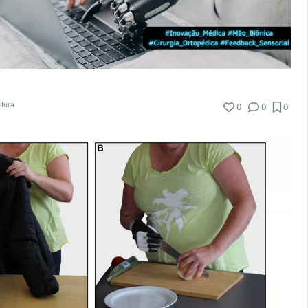
itura
0
0
0