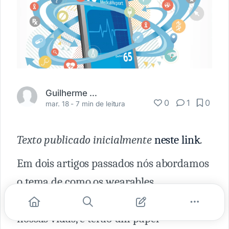
Guilherme Rabello
0
1
0
mar. 18 -
7 min de leitura
Texto publicado inicialmente
neste link
.
Em dois artigos passados nós abordamos
o tema de como os wearables
(dispositivos vestíveis) farão parte de
nossas vidas, e terão um papel