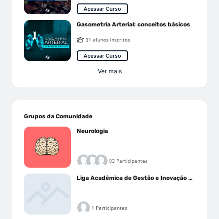
Acessar Curso
Gasometria Arterial: conceitos básicos
31 alunos inscritos
Acessar Curso
Ver mais
Grupos da Comunidade
Neurologia
93 Participantes
Liga Acadêmica de Gestão e Inovação Médica - LAGIM
1 Participantes