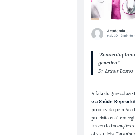
Academia Médica
mai. 30 -
3 min de l
“Somos duplame
genética”.
Dr. Arthur Bastos
A fala do ginecologis
e a Saúde Reprodut
promovida pela Acad
precisão está emergi
trazendo inovações si
obstetrícia. Esta a