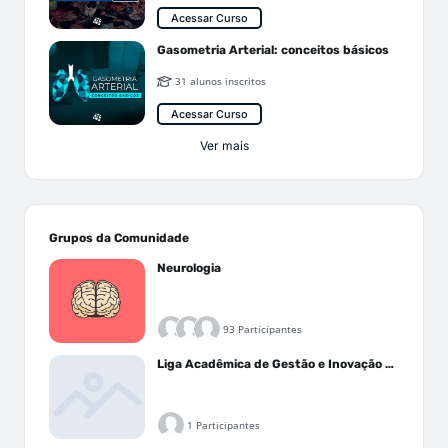
Acessar Curso
Gasometria Arterial: conceitos básicos
31 alunos inscritos
Acessar Curso
Ver mais
Grupos da Comunidade
Neurologia
93 Participantes
Liga Acadêmica de Gestão e Inovação Médica - LAGIM
1 Participantes