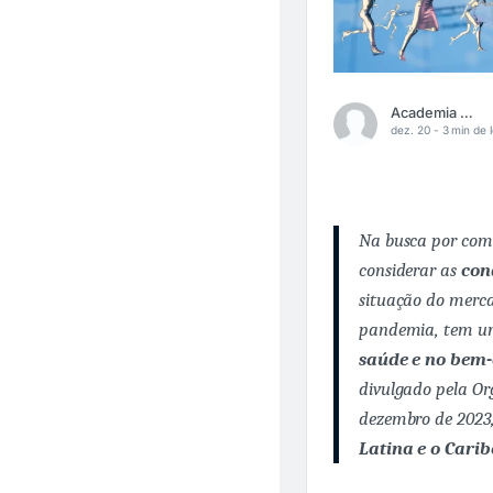
Academia Médica
dez. 20 -
3 min de l
Na busca por com
considerar as
con
situação do merca
pandemia, tem u
saúde e no bem-
divulgado pela Or
dezembro de 2023,
Latina e o Carib