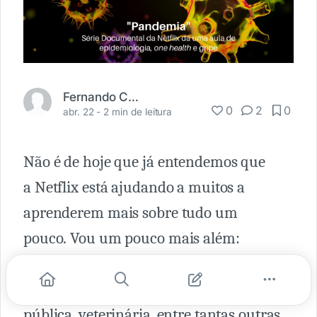
Fernando Carbonieri
0
2
0
abr. 22 -
2 min de leitura
Não é de hoje que já entendemos que
a Netflix está ajudando a muitos a
aprenderem mais sobre tudo um
pouco. Vou um pouco mais além:
a Netflix está ensinado muito mais de
saúde, medicina, epidemiologia, saúde
pública, veterinária, entre tantas outras