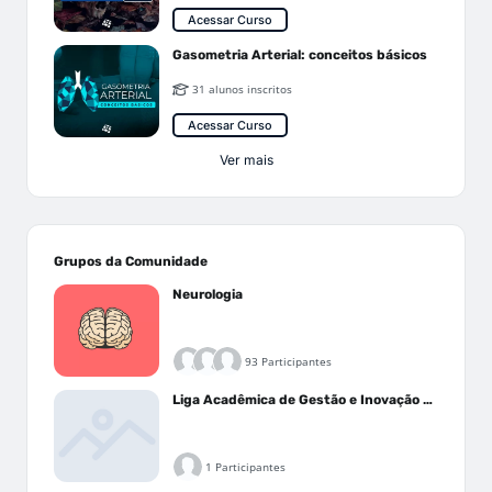
Acessar Curso
Gasometria Arterial: conceitos básicos
31 alunos inscritos
Acessar Curso
Ver mais
Grupos da Comunidade
Neurologia
93 Participantes
Liga Acadêmica de Gestão e Inovação Médica - LAGIM
1 Participantes