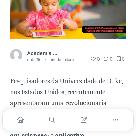
Academia Médica
0
0
0
out. 25 -
4 min de leitura
Pesquisadores da Universidade de Duke,
nos Estados Unidos, recentemente
apresentaram uma revolucionária
ferramenta que promete trazer avanços
significativos no
rastreio do autismo
em crianças:
o
aplicativo