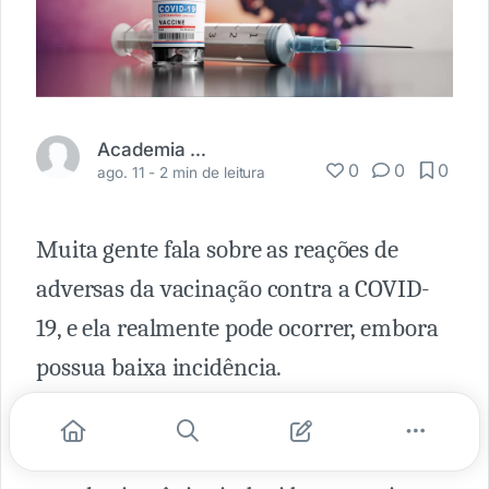
Academia Médica
0
0
0
ago. 11 -
2 min de leitura
Muita gente fala sobre as reações de
adversas da vacinação contra a COVID-
19, e ela realmente pode ocorrer, embora
possua baixa incidência.
No artigo de hoje falaremos sobre um
guideline que aborda uma trombose