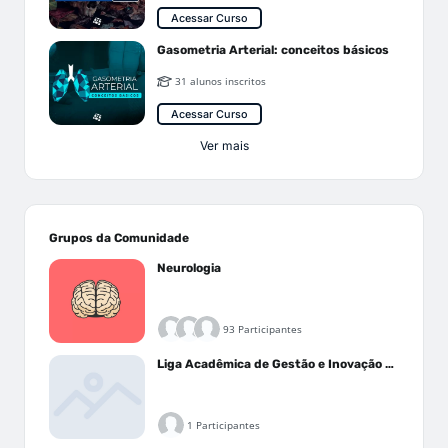
Acessar Curso
Gasometria Arterial: conceitos básicos
31 alunos inscritos
Acessar Curso
Ver mais
Grupos da Comunidade
Neurologia
93 Participantes
Liga Acadêmica de Gestão e Inovação Médica - LAGIM
1 Participantes