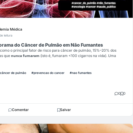
emia Médica
de leitura
orama do Câncer de Pulmão em Não Fumantes
como o principal fator de risco para câncer de pulmão, 15%–20% dos
nunca fumaram
as que
(isto é, fumaram <100 cigarros na vida). Uma
câncer de pulmão
#prevencao do cancer
#nao fumantes
0
0
Comentar
Salvar