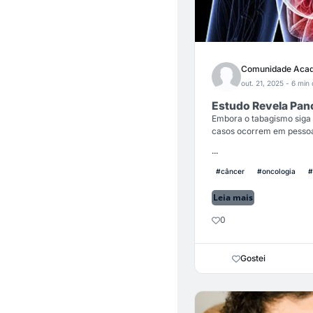
Comunidade Acad
out. 21, 2025
- 6 min 
Estudo Revela Pan
Embora o tabagismo siga 
casos ocorrem em pesso
...
#câncer
#oncologia
#
Leia mais
0
Gostei