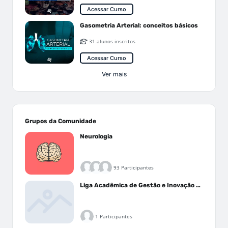
Acessar Curso
Gasometria Arterial: conceitos básicos
31 alunos inscritos
Acessar Curso
Ver mais
Grupos da Comunidade
Neurologia
93 Participantes
Liga Acadêmica de Gestão e Inovação Médica - LAGIM
1 Participantes