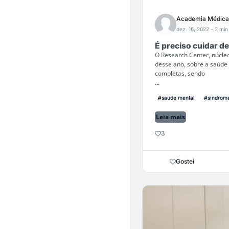
Academia Médica
dez. 16, 2022
- 2 min 
É preciso cuidar d
O Research Center, núcleo
desse ano, sobre a saúde
completas, sendo
...
#saúde mental
#síndrome
Leia mais
3
Gostei