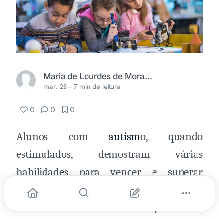
Maria de Lourdes de Moraes Pezzuol
mar. 28 -
7 min de leitura
0
0
0
Alunos com
autism
o, quando
estimulados, demostram várias
habilidades para vencer e superar
desafios relacionados a gostos, interesses,
afinidades e curiosidades. Apresentam