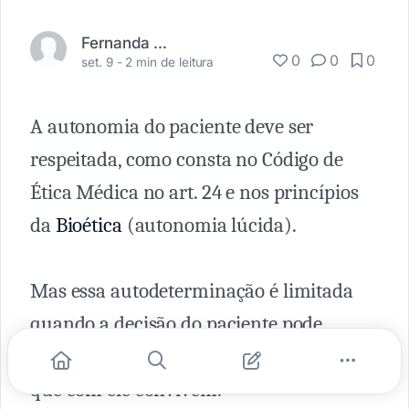
Fernanda Melo
0
0
0
set. 9 -
2 min de leitura
A autonomia do paciente deve ser
respeitada, como consta no Código de
Ética Médica no art. 24 e nos princípios
da
Bioética
(autonomia lúcida).
Mas essa autodeterminação é limitada
quando a decisão do paciente pode
trazer-lhe risco de morte ou agravo aos
que com ele convivem.