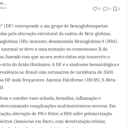
Amanda do Carmo Gusmão
eitura
0
0
0
e
” (DF) corresponde a um grupo de hemoglobinopatias
das pela alteração estrutural da cadeia de Beta-globina,
oglobina (Hb) mutante, denominada Hemoglobina S (HbS).
 anormal se deve a uma mutação no cromossomo 11 da
na, fazendo com que no seu sexto códon seja transcrito o
 sitio do Ácido Glutâmico. A DF é a síndrome hematológica e
evalência no Brasil com estimativa de incidência de 3500
 as DF mais frequentes: Anemia Falciforme (Hb SS), S-Beta-
SD.
exa e envolve vaso-oclusão, hemólise, inflamação e
, determinando complicações multissistêmicas severas. Em
nação, alteração de PH e febre, a HbS sofre polimerização
ócitos (hemácias em foice), com desidratação celular,