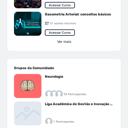
Acessar Curso
Gasometria Arterial: conceitos básicos
31 alunos inscritos
Acessar Curso
Ver mais
Grupos da Comunidade
Neurologia
93 Participantes
Liga Acadêmica de Gestão e Inovação Médica - LAGIM
1 Participantes