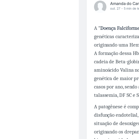
out. 27 -
5 min de l
A “
Doença Falciform
genéticas caracteriza
originando uma Hem
A formação dessa Hb
cadeia de Beta-globi
aminoácido Valina no
genética de maior pr
casos por ano, sendo
talassemia, DF SC e 
A patogênese é compl
disfunção endotelial
situação de desoxige
originando os drepan