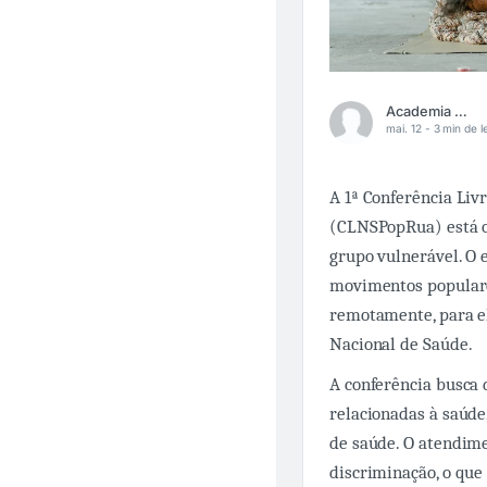
Academia Médica
mai. 12 -
3 min de l
A 1ª Conferência Liv
(CLNSPopRua) está oc
grupo vulnerável. O 
movimentos populare
remotamente, para el
Nacional de Saúde.
A conferência busca
relacionadas à saúde
de saúde. O atendim
discriminação, o que