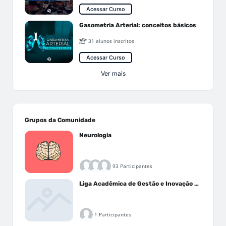
Acessar Curso
Gasometria Arterial: conceitos básicos
31 alunos inscritos
Acessar Curso
Ver mais
Grupos da Comunidade
Neurologia
93 Participantes
Liga Acadêmica de Gestão e Inovação Médica - LAGIM
1 Participantes