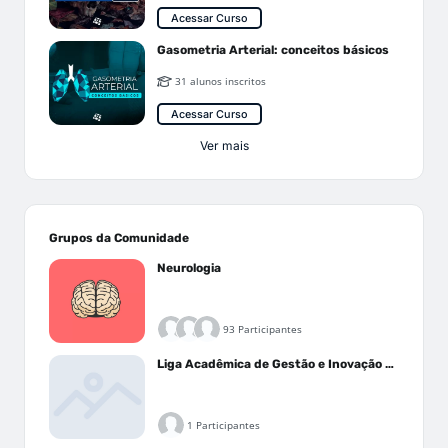
Acessar Curso
Gasometria Arterial: conceitos básicos
31 alunos inscritos
Acessar Curso
Ver mais
Grupos da Comunidade
Neurologia
93 Participantes
Liga Acadêmica de Gestão e Inovação Médica - LAGIM
1 Participantes