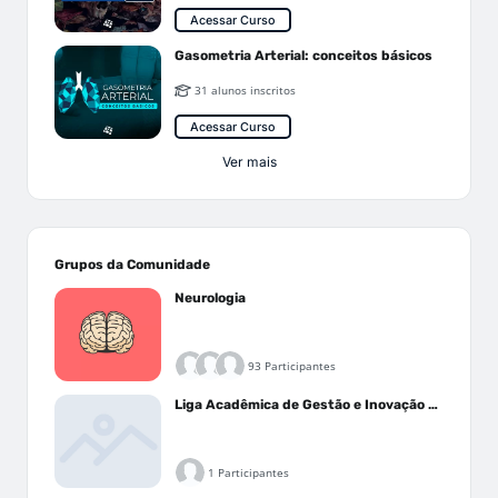
Acessar Curso
Gasometria Arterial: conceitos básicos
31 alunos inscritos
Acessar Curso
Ver mais
Grupos da Comunidade
Neurologia
93 Participantes
Liga Acadêmica de Gestão e Inovação Médica - LAGIM
1 Participantes