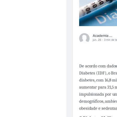
Academia Médica
jun. 26 -
3 min de le
De acordo com dados 
Diabetes (IDF), o Br
diabetes, com 16,8 m
aumentar para 21,5 m
impulsionada por um
demográficos, ambien
obesidade e sedenta