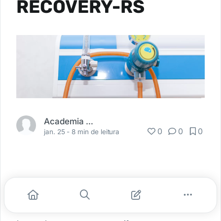
RECOVERY-RS
Academia Médica
0
0
0
jan. 25 -
8 min de leitura
O suporte respiratório invasivo é um
componente essencial dos cuidados