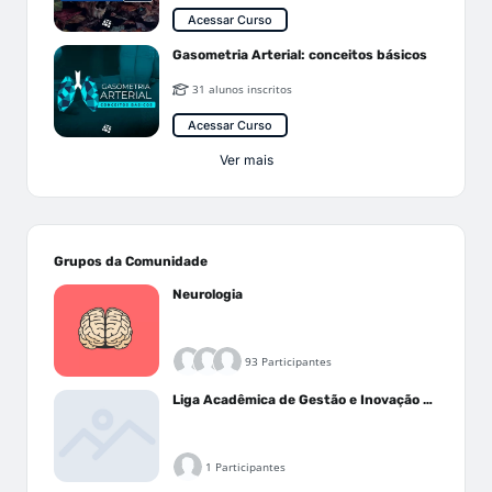
Acessar Curso
Gasometria Arterial: conceitos básicos
31 alunos inscritos
Acessar Curso
Ver mais
Grupos da Comunidade
Neurologia
93 Participantes
Liga Acadêmica de Gestão e Inovação Médica - LAGIM
1 Participantes