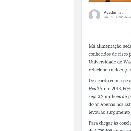
Academia Médica
jan. 31 -
4 min de le
Má alimentação, sede
conhecidos de risco 
Universidade de Was
relacionou a doença
De acordo com a pesq
Health,
em 2018, 14% 
seja, 3,2 milhões de 
do ar. Apenas nos Es
levou ao surgimento 
Para chegar às concl
de 1.729.108 america