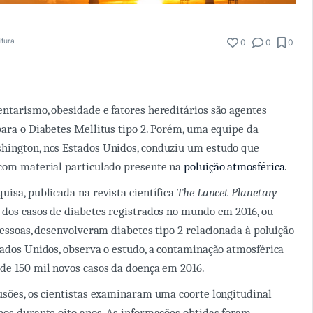
itura
0
0
0
ntarismo, obesidade e fatores hereditários são agentes
para o Diabetes Mellitus tipo 2. Porém, uma equipe da
hington, nos Estados Unidos, conduziu um estudo que
 com material particulado presente na
poluição atmosférica
.
uisa, publicada na revista científica
The Lancet Planetary
dos casos de diabetes registrados no mundo em 2016, ou
pessoas, desenvolveram diabetes tipo 2 relacionada à poluição
tados Unidos, observa o estudo, a contaminação atmosférica
de 150 mil novos casos da doença em 2016.
usões, os cientistas examinaram uma coorte longitudinal
nos durante oito anos. As informações obtidas foram