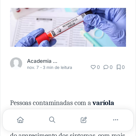
Academia Médica
0
0
0
nov. 7 -
3 min de leitura
Pessoas contaminadas com a
varíola
dos macacos
(monkeypox) podem
transmitir o vírus até quatro dias antes
do aparecimento dos sintomas, com mais