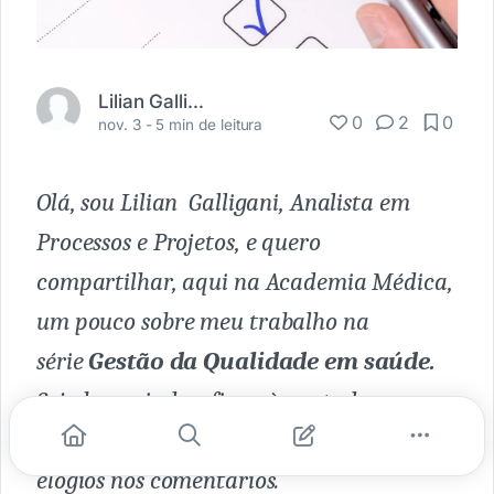
Lilian Galligani
0
2
0
nov. 3 -
5 min de leitura
Olá, sou Lilian Galligani, Analista em
Processos e Projetos, e quero
compartilhar, aqui na Academia Médica,
um pouco sobre meu trabalho na
série
Gestão da Qualidade em saúde.
Seja bem-vindo e fique à vontade para
deixar sugestões, perguntas, críticas e
elogios nos comentários.