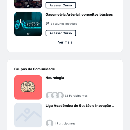
Acessar Curso
Gasometria Arterial: conceitos básicos
31 alunos inscritos
Acessar Curso
Ver mais
Grupos da Comunidade
Neurologia
93 Participantes
Liga Acadêmica de Gestão e Inovação Médica - LAGIM
1 Participantes