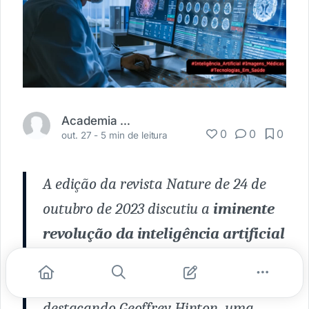
Academia Médica
0
0
0
out. 27 -
5 min de leitura
A edição da revista Nature de 24 de
outubro de 2023 discutiu a
iminente
revolução da inteligência artificial
na medicina e suas potenciais
implicações.
O artigo começa
destacando Geoffrey Hinton, uma