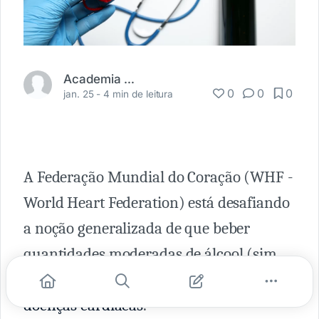
Academia Médica
0
0
0
jan. 25 -
4 min de leitura
A Federação Mundial do Coração (WHF -
World Heart Federation) está desafiando
a noção generalizada de que beber
quantidades moderadas de álcool (sim,
até vinho) pode diminuir o risco de
doenças cardíacas
.