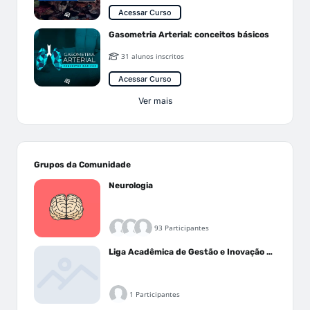
Acessar Curso
Gasometria Arterial: conceitos básicos
31 alunos inscritos
Acessar Curso
Ver mais
Grupos da Comunidade
Neurologia
93 Participantes
Liga Acadêmica de Gestão e Inovação Médica - LAGIM
1 Participantes