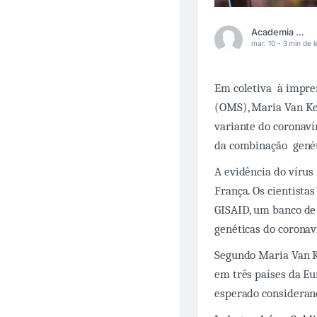
Academia Médica
mar. 10 -
3 min de l
Em coletiva à impren
(OMS), Maria Van Ke
variante do coronaví
da combinação genét
A evidência do vírus
França. Os cientista
GISAID, um banco de 
genéticas do coronav
Segundo Maria Van K
em três países da Eu
esperado considerand