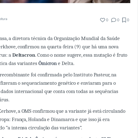
eitura
0
0
0
sa, a diretora técnica da Organização Mundial da Saúde
rkhove, confirmou na quarta-feira (9) que há uma nova
rus: a
Deltacron
. Como o nome sugere, essa mutação é fruto
ica das variantes
Ômicron
e Delta.
 recombinante foi confirmada pelo Instituto Pasteur, na
s fizeram o sequenciamento genético e enviaram para o
dados internacional que conta com todas as sequências
írus.
erhove, a OMS confirmou que a variante já está circulando
ropa: França, Holanda e Dinamarca e que isso já era
o “a intensa circulação das variantes”.