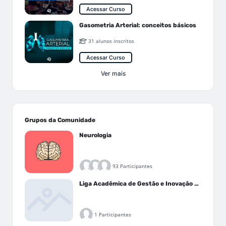
Acessar Curso
Gasometria Arterial: conceitos básicos
31 alunos inscritos
Acessar Curso
Ver mais
Grupos da Comunidade
Neurologia
93 Participantes
Liga Acadêmica de Gestão e Inovação Médica - LAGIM
1 Participantes