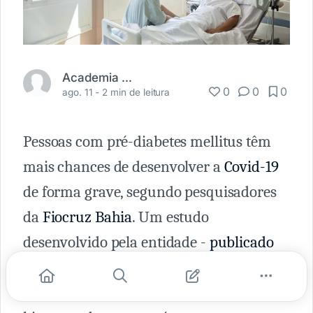
Academia Médica
0
0
0
ago. 11 -
2 min de leitura
Pessoas com pré-diabetes mellitus têm
mais chances de desenvolver a
Covid-19
de forma grave, segundo pesquisadores
da
Fiocruz Bahia
. Um estudo
desenvolvido pela entidade -
publicado
no último dia 8 de julho na revista
Frontiers in Endocrinology
- analisa