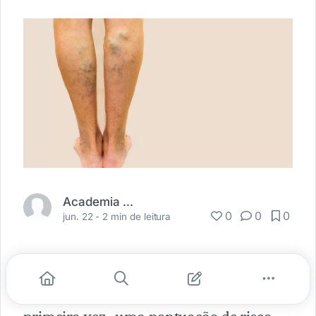
Academia Médica
0
0
0
jun. 22 -
2 min de leitura
Pesquisadores de Oxford publicaram na
Nature
um estudo que estabeleceu, pela